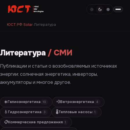
ЮСТ.РФ
›
Solar
›
Литература
Литература
/ СМИ
Публикации и статьи о возобновляемых источниках
энергии: солнечная энергетика, инверторы,
аккумуляторы и многое другое.
☀️
Гелиоэнергетика
💨
Ветроэнергетика
10
4
💧
Гидроэнергетика
🌡️
Тепловые насосы
3
1
📋
Коммерческие предложения
1